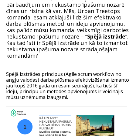
pārbaudījumiem nekustamo īpašumu nozarē
cīnas un risina kā var. Mēs, Urban Treetops
komanda, esam atklājuši līdz šim efektīvāko
darba plūsmas metodi un ideju apvienojumu,
kas palīdz mūsu komandai veiksmīgi darboties
nekustamo īpašumu nozarē – “
Spējā izstrāde
“.
Kas tad īsti ir Spējā izstrāde un kā to izmantot
nekustamā īpašuma nozarē strādājošajām
komandām?
Spējā izstrādes principus (Agile scrum workflow no
angļu valodas) darba plūsmas efektivizēšanai izmanto
jau kopš 2016.gada un esam secinājuši, ka tieši šī
ideju, principu un metodes apvienojums ir veicinājis
mūsu uzņēmuma izaugsmi.