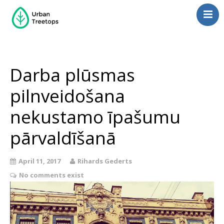
Neighborhoods
Blog
Darba plūsmas
Management
Consulting
pilnveidošana
Contact Us
nekustamo īpašumu
Language switcher
pārvaldīšanā
April 11, 2017
Rihards Gederts
No comments exist