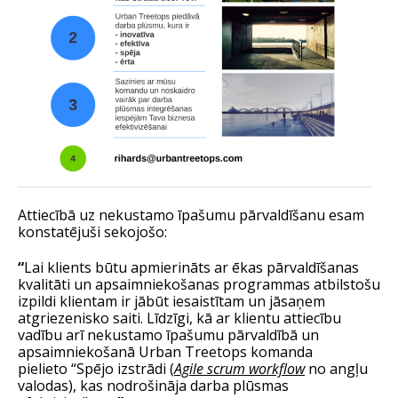
Attiecībā uz nekustamo īpašumu pārvaldīšanu esam
konstatējuši sekojošo:
“
Lai klients būtu apmierināts ar ēkas pārvaldīšanas
kvalitāti un apsaimniekošanas programmas atbilstošu
izpildi klientam ir jābūt iesaistītam un jāsaņem
atgriezenisko saiti. Līdzīgi, kā ar klientu attiecību
vadību arī nekustamo īpašumu pārvaldībā un
apsaimniekošanā Urban Treetops komanda
pielieto “Spējo izstrādi (
Agile scrum workflow
no angļu
valodas), kas nodrošināja darba plūsmas