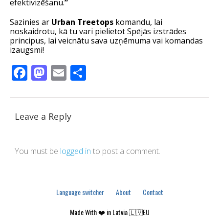
efektivizēšanu.
”
Sazinies ar
Urban Treetops
komandu, lai
noskaidrotu, kā tu vari pielietot Spējās izstrādes
principus, lai veicnātu sava uzņēmuma vai komandas
izaugsmi!
Facebook
Mastodon
Email
Share
Leave a Reply
You must be
logged in
to post a comment.
Language switcher
About
Contact
Made With ❤️ in Latvia 🇱🇻EU